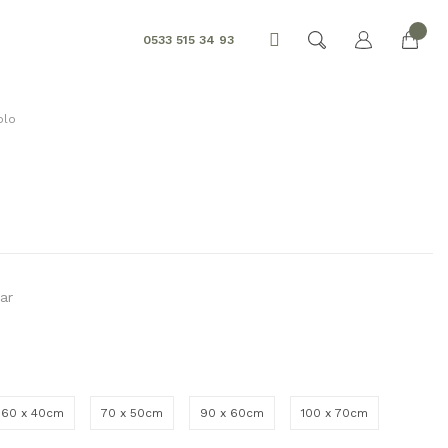
0533 515 34 93
blo
ar
60 x 40cm
70 x 50cm
90 x 60cm
100 x 70cm