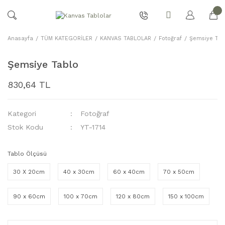
Anasayfa
TÜM KATEGORİLER
KANVAS TABLOLAR
Fotoğraf
Şemsiye Tab
Şemsiye Tablo
830,64 TL
Kategori
Fotoğraf
Stok Kodu
YT-1714
Tablo Ölçüsü
30 X 20cm
40 x 30cm
60 x 40cm
70 x 50cm
90 x 60cm
100 x 70cm
120 x 80cm
150 x 100cm