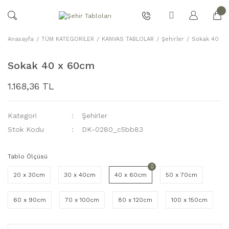
Anasayfa
TÜM KATEGORİLER
KANVAS TABLOLAR
Şehirler
Sokak 40 x
Sokak 40 x 60cm
1.168,36 TL
Kategori
Şehirler
Stok Kodu
DK-0280_c5bb83
Tablo Ölçüsü
20 x 30cm
30 x 40cm
40 x 60cm
50 x 70cm
60 x 90cm
70 x 100cm
80 x 120cm
100 x 150cm