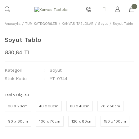
Anasayfa
TÜM KATEGORİLER
KANVAS TABLOLAR
Soyut
Soyut Tablo
Soyut Tablo
830,64 TL
Kategori
Soyut
Stok Kodu
YT-0744
Tablo Ölçüsü
30 X 20cm
40 x 30cm
60 x 40cm
70 x 50cm
90 x 60cm
100 x 70cm
120 x 80cm
150 x 100cm