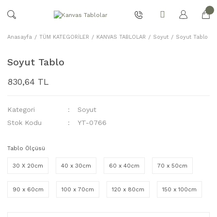
Anasayfa
TÜM KATEGORİLER
KANVAS TABLOLAR
Soyut
Soyut Tablo
Soyut Tablo
830,64 TL
Kategori
Soyut
Stok Kodu
YT-0766
Tablo Ölçüsü
30 X 20cm
40 x 30cm
60 x 40cm
70 x 50cm
90 x 60cm
100 x 70cm
120 x 80cm
150 x 100cm