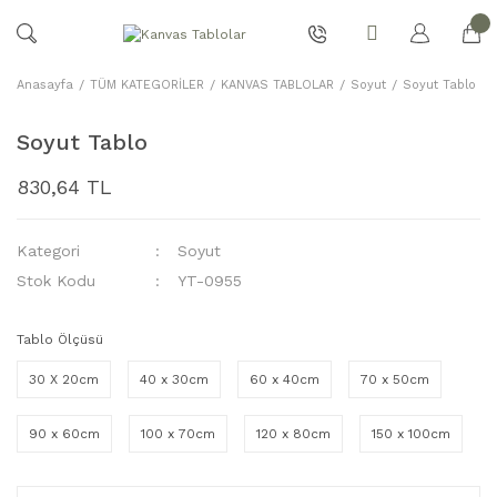
Anasayfa
TÜM KATEGORİLER
KANVAS TABLOLAR
Soyut
Soyut Tablo
Soyut Tablo
830,64 TL
Kategori
Soyut
Stok Kodu
YT-0955
Tablo Ölçüsü
30 X 20cm
40 x 30cm
60 x 40cm
70 x 50cm
90 x 60cm
100 x 70cm
120 x 80cm
150 x 100cm