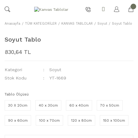
Anasayfa
TÜM KATEGORİLER
KANVAS TABLOLAR
Soyut
Soyut Tablo
Soyut Tablo
830,64 TL
Kategori
Soyut
Stok Kodu
YT-1669
Tablo Ölçüsü
30 X 20cm
40 x 30cm
60 x 40cm
70 x 50cm
90 x 60cm
100 x 70cm
120 x 80cm
150 x 100cm