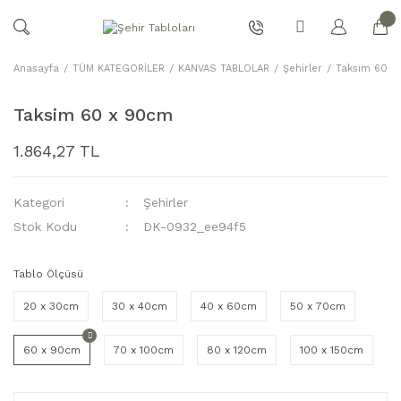
Anasayfa
TÜM KATEGORİLER
KANVAS TABLOLAR
Şehirler
Taksim 60 x
Taksim 60 x 90cm
1.864,27 TL
Kategori
Şehirler
Stok Kodu
DK-0932_ee94f5
Tablo Ölçüsü
20 x 30cm
30 x 40cm
40 x 60cm
50 x 70cm
60 x 90cm
70 x 100cm
80 x 120cm
100 x 150cm