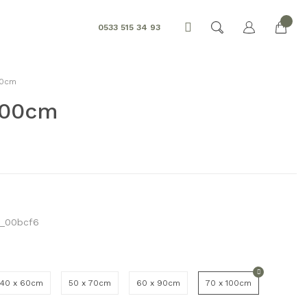
0533 515 34 93
00cm
100cm
_00bcf6
40 x 60cm
50 x 70cm
60 x 90cm
70 x 100cm