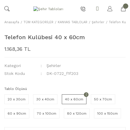
Anasayfa
TÜM KATEGORİLER
KANVAS TABLOLAR
Şehirler
Telefon Kulü
Telefon Kulübesi 40 x 60cm
1.168,36 TL
Kategori
Şehirler
Stok Kodu
DK-0722_f1f203
Tablo Ölçüsü
20 x 30cm
30 x 40cm
40 x 60cm
50 x 70cm
60 x 90cm
70 x 100cm
80 x 120cm
100 x 150cm