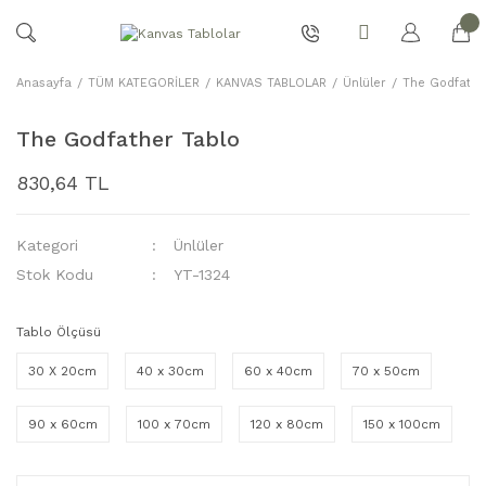
Anasayfa
TÜM KATEGORİLER
KANVAS TABLOLAR
Ünlüler
The Godfathe
The Godfather Tablo
830,64 TL
Kategori
Ünlüler
Stok Kodu
YT-1324
Tablo Ölçüsü
30 X 20cm
40 x 30cm
60 x 40cm
70 x 50cm
90 x 60cm
100 x 70cm
120 x 80cm
150 x 100cm