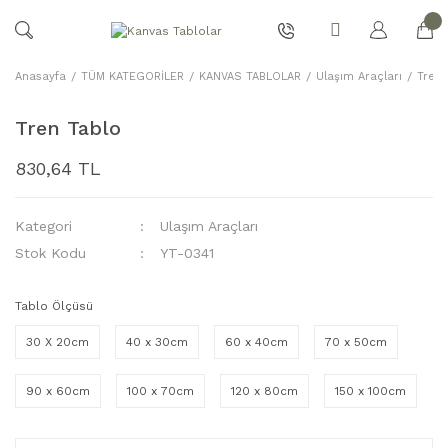
Anasayfa
TÜM KATEGORİLER
KANVAS TABLOLAR
Ulaşım Araçları
Tren 
Tren Tablo
830,64 TL
Kategori
Ulaşım Araçları
Stok Kodu
YT-0341
Tablo Ölçüsü
30 X 20cm
40 x 30cm
60 x 40cm
70 x 50cm
90 x 60cm
100 x 70cm
120 x 80cm
150 x 100cm