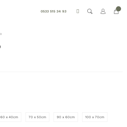
0533 515 34 93
lo
o
60 x 40cm
70 x 50cm
90 x 60cm
100 x 70cm