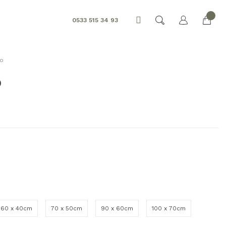
0533 515 34 93
lo
o
60 x 40cm
70 x 50cm
90 x 60cm
100 x 70cm