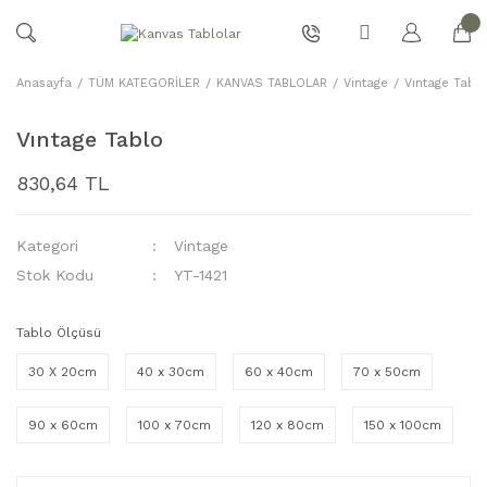
Anasayfa
TÜM KATEGORİLER
KANVAS TABLOLAR
Vintage
Vıntage Tablo
Vıntage Tablo
830,64 TL
Kategori
Vintage
Stok Kodu
YT-1421
Tablo Ölçüsü
30 X 20cm
40 x 30cm
60 x 40cm
70 x 50cm
90 x 60cm
100 x 70cm
120 x 80cm
150 x 100cm