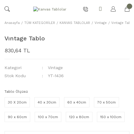
Anasayfa
TÜM KATEGORİLER
KANVAS TABLOLAR
Vintage
Vıntage Tablo
Vıntage Tablo
830,64 TL
Kategori
Vintage
Stok Kodu
YT-1436
Tablo Ölçüsü
30 X 20cm
40 x 30cm
60 x 40cm
70 x 50cm
90 x 60cm
100 x 70cm
120 x 80cm
150 x 100cm