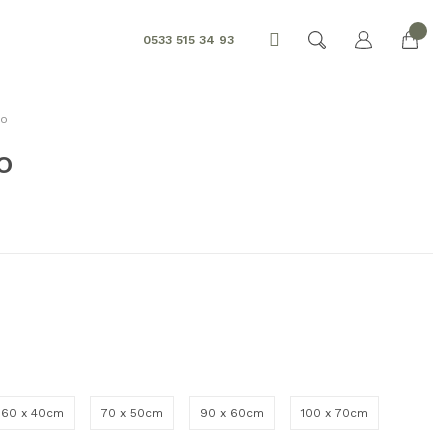
0533 515 34 93
lo
o
60 x 40cm
70 x 50cm
90 x 60cm
100 x 70cm