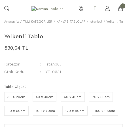
Anasayfa
TÜM KATEGORİLER
KANVAS TABLOLAR
İstanbul
Yelkenli Tabl
Yelkenli Tablo
830,64 TL
Kategori
İstanbul
Stok Kodu
YT-0631
Tablo Ölçüsü
30 X 20cm
40 x 30cm
60 x 40cm
70 x 50cm
90 x 60cm
100 x 70cm
120 x 80cm
150 x 100cm