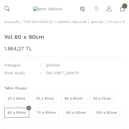
Anasayfa
TÜM KATEGORİLER
KANVAS TABLOLAR
Şehirler
Yol 60 x 90
Yol 60 x 90cm
1.864,27 TL
Kategori
Şehirler
Stok Kodu
DK-0967_13eb75
Tablo Ölçüsü
20 x 30cm
30 x 40cm
40 x 60cm
50 x 70cm
60 x 90cm
70 x 100cm
80 x 120cm
100 x 150cm