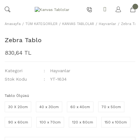
Anasayfa
TÜM KATEGORİLER
KANVAS TABLOLAR
Hayvanlar
Zebra Tabl
Zebra Tablo
830,64 TL
Kategori
Hayvanlar
Stok Kodu
YT-1634
Tablo Ölçüsü
30 X 20cm
40 x 30cm
60 x 40cm
70 x 50cm
90 x 60cm
100 x 70cm
120 x 80cm
150 x 100cm